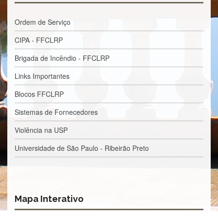
à
Pró-
Reitoria
Ordem de Serviço
de
PG
CIPA - FFCLRP
Comissão
Brigada de Incêndio - FFCLRP
de
Pós-
Links Importantes
graduação
Blocos FFCLRP
Defesas
Diplomas
Sistemas de Fornecedores
Disponíveis
Violência na USP
Editais
Universidade de São Paulo - Ribeirão Preto
Formulários
Histórico
Matrícula
Normas
Mapa Interativo
-
Dissertações