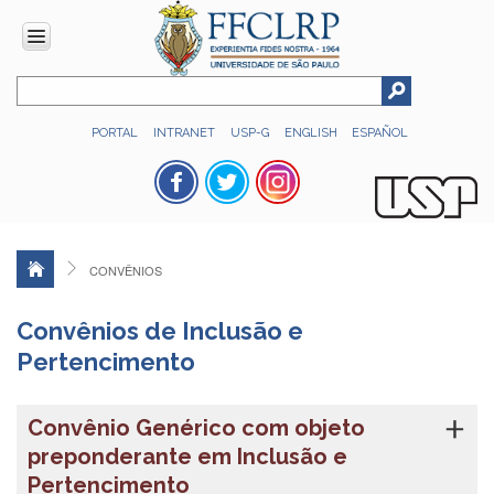
INSTITUCIONAL
PORTAL
INTRANET
USP-G
ENGLISH
ESPAÑOL
Histórico
Números
Direção
Colegiados
CONVÊNIOS
Administração
Organograma
Convênios de Inclusão e
Relatório
Pertencimento
de
Gestão
Convênio Genérico com objeto
FFCLRP
-
preponderante em Inclusão e
60
Pertencimento
anos