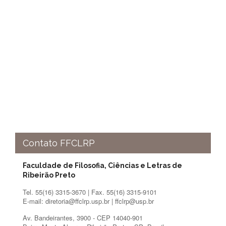
e
Teses
PAE
(CAPES)
Programas
Twitter
PESQUISA
A
Comissão
de
Pesquisa
Contato FFCLRP
Pesquisadores
Oportunidades
Faculdade de Filosofia, Ciências e Letras de
Ribeirão Preto
Infraestrutura
Tel. 55(16) 3315-3670 | Fax. 55(16) 3315-9101
Formulários
E-mail: diretoria@ffclrp.usp.br | ffclrp@usp.br
Notícias
Av. Bandeirantes, 3900 - CEP 14040-901