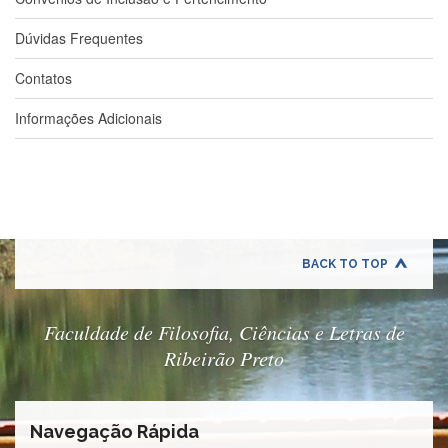
Estudantil
Dúvidas Frequentes
Formulários
Agremiações
Contatos
Diplomas
Informações Adicionais
Disponíveis
Pró-
Aluno
Sistema
Júpiter
PÓS-
BACK TO TOP
GRADUAÇÃO
Alunos
Especiais
Faculdade de Filosofia, Ciências e Letras de
Apresentação
Ribeirão Preto
Atendimento
Online
Navegação Rápida
Auxílio