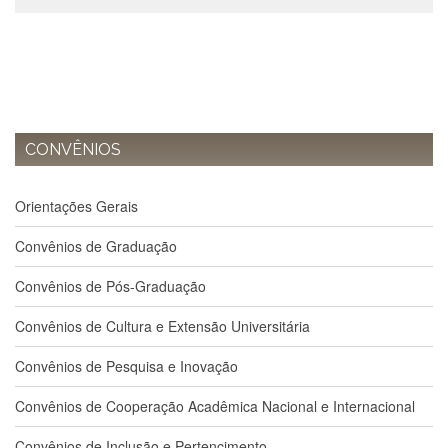
Departamentos
GRADUAÇÃO
Apresentação
Atendimento
Online
CONVÊNIOS
Comissões
Cursos
Orientações Gerais
Curricularização
Convênios de Graduação
da
Extensão
Convênios de Pós-Graduação
Ingresso
Convênios de Cultura e Extensão Universitária
Calendário
e
Convênios de Pesquisa e Inovação
Horários
Estágios
Convênios de Cooperação Acadêmica Nacional e Internacional
Permanência
Convênios de Inclusão e Pertencimento