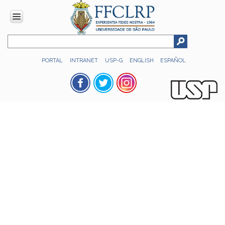
INSTITUCIONAL
PORTAL
INTRANET
USP-G
ENGLISH
ESPAÑOL
Histórico
Números
Direção
Colegiados
Administração
Organograma
Relatório
de
Gestão
FFCLRP
-
60
anos