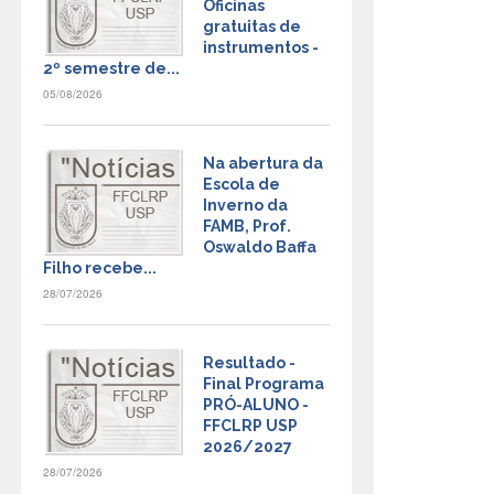
Oficinas
gratuitas de
instrumentos -
2º semestre de...
05/08/2026
Na abertura da
Escola de
Inverno da
FAMB, Prof.
Oswaldo Baffa
Filho recebe...
28/07/2026
Resultado -
Final Programa
PRÓ-ALUNO -
FFCLRP USP
2026/2027
28/07/2026