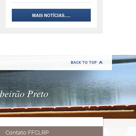
MAIS NOTÍCIAS.....
BACK TO TOP
ibeirão Preto
Contato FFCLRP