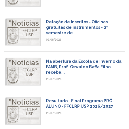
Estudantil
Formulários
Agremiações
Relação de Inscritos - Oficinas
gratuitas de instrumentos - 2º
Diplomas
semestre de...
Disponíveis
05/08/2026
Pró-
Aluno
Sistema
Na abertura da Escola de Inverno da
Júpiter
FAMB, Prof. Oswaldo Baffa Filho
recebe...
PÓS-
GRADUAÇÃO
28/07/2026
Alunos
Especiais
Resultado - Final Programa PRÓ-
Apresentação
ALUNO - FFCLRP USP 2026/2027
Atendimento
28/07/2026
Online
Auxílio