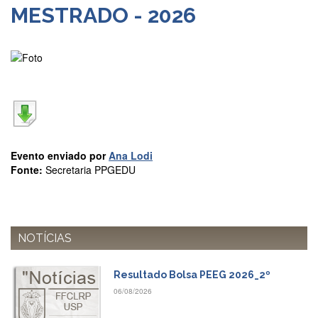
MESTRADO - 2026
Departamentos
GRADUAÇÃO
Apresentação
Atendimento
Online
Comissões
Cursos
Evento enviado por
Ana Lodi
Curricularização
Fonte:
Secretaria PPGEDU
da
Extensão
Ingresso
NOTÍCIAS
Calendário
e
Horários
Resultado Bolsa PEEG 2026_2º
Estágios
06/08/2026
Permanência