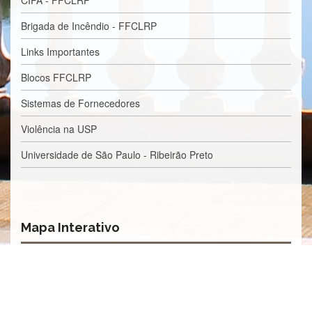
CIPA - FFCLRP
e
Teses
Brigada de Incêndio - FFCLRP
PAE
Links Importantes
(CAPES)
Blocos FFCLRP
Programas
Twitter
Sistemas de Fornecedores
PESQUISA
Violência na USP
A
Universidade de São Paulo - Ribeirão Preto
Comissão
de
Pesquisa
Pesquisadores
Oportunidades
Mapa Interativo
Infraestrutura
Formulários
Notícias