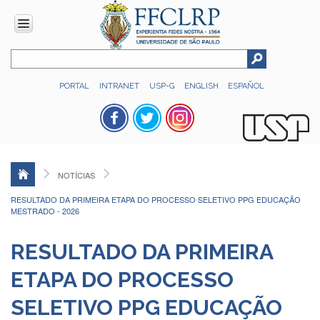
INSTITUCIONAL
PORTAL
INTRANET
USP-G
ENGLISH
ESPAÑOL
Histórico
Números
Direção
Colegiados
NOTÍCIAS
Administração
RESULTADO DA PRIMEIRA ETAPA DO PROCESSO SELETIVO PPG EDUCAÇÃO
Organograma
MESTRADO - 2026
Relatório
de
RESULTADO DA PRIMEIRA
Gestão
ETAPA DO PROCESSO
FFCLRP
-
SELETIVO PPG EDUCAÇÃO
60
anos