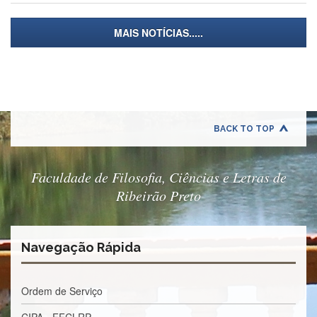
à
Pró-
Reitoria
MAIS NOTÍCIAS.....
de
PG
Comissão
de
Pós-
graduação
BACK TO TOP
Defesas
Diplomas
Disponíveis
Faculdade de Filosofia, Ciências e Letras de
Ribeirão Preto
Editais
Formulários
Histórico
Navegação Rápida
Matrícula
Normas
Ordem de Serviço
-
Dissertações