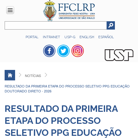
INSTITUCIONAL
PORTAL
INTRANET
USP-G
ENGLISH
ESPAÑOL
Histórico
Números
Direção
Colegiados
NOTÍCIAS
Administração
RESULTADO DA PRIMEIRA ETAPA DO PROCESSO SELETIVO PPG EDUCAÇÃO
Organograma
DOUTORADO DIRETO - 2026
Relatório
de
RESULTADO DA PRIMEIRA
Gestão
ETAPA DO PROCESSO
FFCLRP
-
SELETIVO PPG EDUCAÇÃO
60
anos