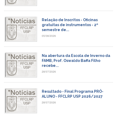
Estudantil
Formulários
Agremiações
Relação de Inscritos - Oficinas
gratuitas de instrumentos - 2º
Diplomas
semestre de...
Disponíveis
05/08/2026
Pró-
Aluno
Sistema
Na abertura da Escola de Inverno da
Júpiter
FAMB, Prof. Oswaldo Baffa Filho
recebe...
PÓS-
GRADUAÇÃO
28/07/2026
Alunos
Especiais
Resultado - Final Programa PRÓ-
Apresentação
ALUNO - FFCLRP USP 2026/2027
Atendimento
28/07/2026
Online
Auxílio