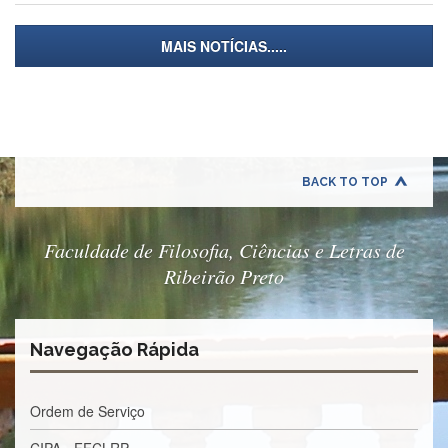
à
Pró-
Reitoria
MAIS NOTÍCIAS.....
de
PG
Comissão
de
Pós-
graduação
BACK TO TOP
Defesas
Diplomas
Disponíveis
Faculdade de Filosofia, Ciências e Letras de
Ribeirão Preto
Editais
Formulários
Histórico
Navegação Rápida
Matrícula
Normas
Ordem de Serviço
-
Dissertações