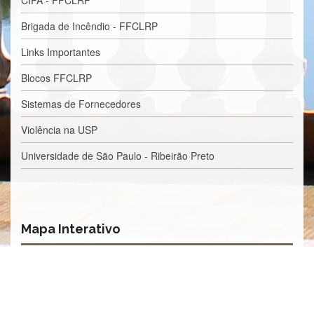
CIPA - FFCLRP
e
Teses
Brigada de Incêndio - FFCLRP
PAE
Links Importantes
(CAPES)
Blocos FFCLRP
Programas
Twitter
Sistemas de Fornecedores
PESQUISA
Violência na USP
A
Universidade de São Paulo - Ribeirão Preto
Comissão
de
Pesquisa
Pesquisadores
Oportunidades
Mapa Interativo
Infraestrutura
Formulários
Notícias