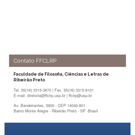
Contato
CULTURA
E
EXTENSÃO
Apresentação
Programas
e
Projetos
Contato FFCLRP
NACE
Museu
Faculdade de Filosofia, Ciências e Letras de
de
Ribeirão Preto
Ciências
da
Tel. 55(16) 3315-3670 | Fax. 55(16) 3315-9101
USP
E-mail: diretoria@ffclrp.usp.br | ffclrp@usp.br
Empresas
Av. Bandeirantes, 3900 - CEP 14040-901
Juniores
Bairro Monte Alegre - Ribeirão Preto - SP -Brasil
Cursos
e
Atividades