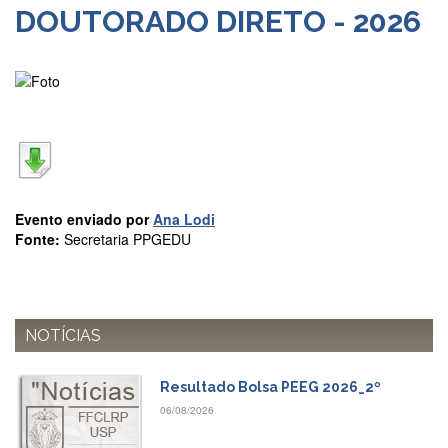
DOUTORADO DIRETO - 2026
Departamentos
GRADUAÇÃO
Apresentação
Atendimento
Online
Comissões
Cursos
Evento enviado por
Ana Lodi
Curricularização
Fonte:
Secretaria PPGEDU
da
Extensão
Ingresso
NOTÍCIAS
Calendário
e
Horários
Resultado Bolsa PEEG 2026_2º
Estágios
06/08/2026
Permanência