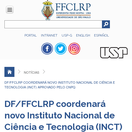
INSTITUCIONAL
PORTAL
INTRANET
USP-G
ENGLISH
ESPAÑOL
Histórico
Números
Direção
Colegiados
NOTÍCIAS
Administração
DF/FFCLRP COORDENARÁ NOVO INSTITUTO NACIONAL DE CIÊNCIA E
Organograma
TECNOLOGIA (INCT) APROVADO PELO CNPQ
Relatório
de
DF/FFCLRP coordenará
Gestão
novo Instituto Nacional de
FFCLRP
-
Ciência e Tecnologia (INCT)
60
anos