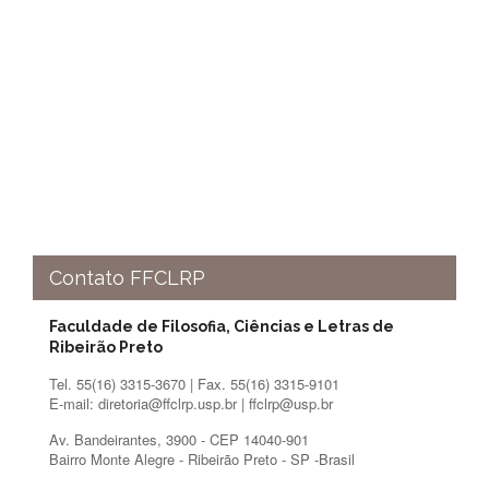
Eventos
de
Inclusão
e
Pertencimento
Apoio
estudantil
Você
não
está
sozinho(a)!
Contato FFCLRP
Reuniões
Conheça
Faculdade de Filosofia, Ciências e Letras de
nossas
Ribeirão Preto
redes
Tel. 55(16) 3315-3670 | Fax. 55(16) 3315-9101
Formulários
E-mail: diretoria@ffclrp.usp.br | ffclrp@usp.br
Contato
Av. Bandeirantes, 3900 - CEP 14040-901
Bairro Monte Alegre - Ribeirão Preto - SP -Brasil
INTERNACIONALIZAÇÃO