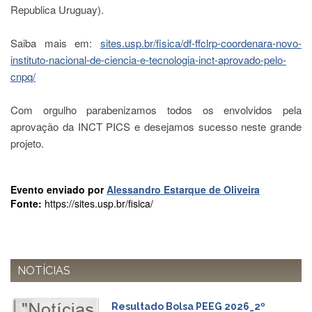
à
Republica Uruguay).
Pró-
Reitoria
de
Saiba mais em:
sites.usp.br/fisica/df-ffclrp-coordenara-novo-
PG
instituto-nacional-de-ciencia-e-tecnologia-inct-aprovado-pelo-
Comissão
cnpq/
de
Pós-
Com orgulho parabenizamos todos os envolvidos pela
graduação
aprovação da INCT PICS e desejamos sucesso neste grande
Defesas
projeto.
Diplomas
Disponíveis
Evento enviado por
Alessandro Estarque de Oliveira
Editais
Fonte:
https://sites.usp.br/fisica/
Formulários
Histórico
Matrícula
NOTÍCIAS
Normas
-
Dissertações
Resultado Bolsa PEEG 2026_2º