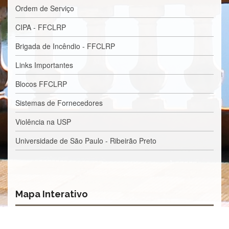
Normativas
Ordem de Serviço
Fomentos
CIPA - FFCLRP
e
Editais
Brigada de Incêndio - FFCLRP
Notícias
Links Importantes
Eventos
Blocos FFCLRP
Contato
Sistemas de Fornecedores
INCLUSÃO
Violência na USP
Apresentação
Comissão
Universidade de São Paulo - Ribeirão Preto
Missão
Regimento
Portarias
Mapa Interativo
e
deliberações
Editais