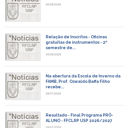
e
06/08/2026
Teses
PAE
(CAPES)
Programas
Relação de Inscritos - Oficinas
Twitter
gratuitas de instrumentos - 2º
semestre de...
PESQUISA
05/08/2026
A
Comissão
de
Pesquisa
Na abertura da Escola de Inverno da
FAMB, Prof. Oswaldo Baffa Filho
Pesquisadores
recebe...
Oportunidades
28/07/2026
Infraestrutura
Formulários
Resultado - Final Programa PRÓ-
Notícias
ALUNO - FFCLRP USP 2026/2027
28/07/2026