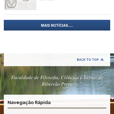
Contato
CULTURA
E
EXTENSÃO
MAIS NOTÍCIAS.....
Apresentação
Programas
e
Projetos
NACE
Museu
BACK TO TOP
de
Ciências
da
Faculdade de Filosofia, Ciências e Letras de
USP
Ribeirão Preto
Empresas
Juniores
Cursos
Navegação Rápida
e
Atividades