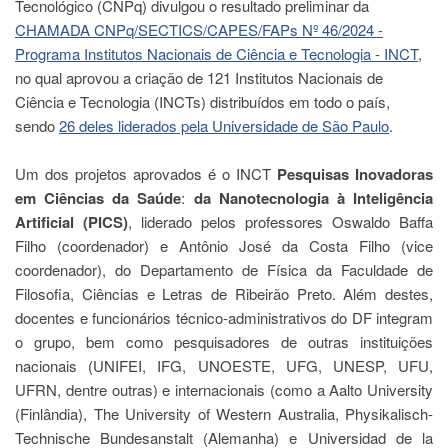
Tecnológico (CNPq) divulgou o resultado preliminar da
Estudantil
CHAMADA CNPq/SECTICS/CAPES/FAPs Nº 46/2024 -
Formulários
Programa Institutos Nacionais de Ciência e Tecnologia - INCT
,
Agremiações
no qual aprovou a criação de 121 Institutos Nacionais de
Ciência e Tecnologia (INCTs) distribuídos em todo o país,
Diplomas
Disponíveis
sendo
26 deles liderados pela Universidade de São Paulo
.
Pró-
Aluno
Um dos projetos aprovados é o INCT
Pesquisas Inovadoras
em Ciências da Saúde
:
da Nanotecnologia à Inteligência
Sistema
Júpiter
Artificial (PICS)
, liderado pelos professores Oswaldo Baffa
Filho (coordenador) e Antônio José da Costa Filho (vice
PÓS-
coordenador), do Departamento de Física da Faculdade de
GRADUAÇÃO
Filosofia, Ciências e Letras de Ribeirão Preto. Além destes,
Alunos
docentes e funcionários técnico-administrativos do DF integram
Especiais
o grupo, bem como pesquisadores de outras instituições
Apresentação
nacionais (UNIFEI, IFG, UNOESTE, UFG, UNESP, UFU,
Atendimento
UFRN, dentre outras) e internacionais (como a Aalto University
Online
(Finlândia), The University of Western Australia, Physikalisch-
Auxílio
Technische Bundesanstalt (Alemanha) e Universidad de la