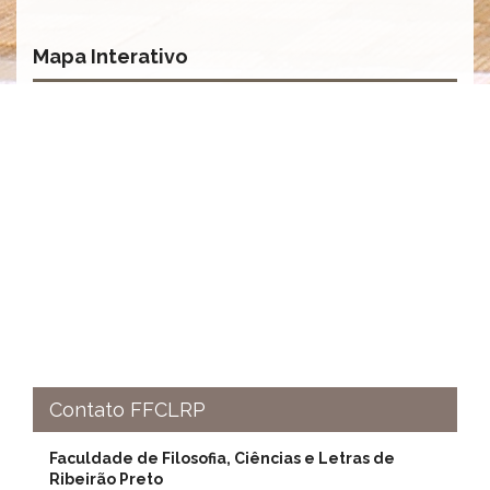
Eventos
de
Mapa Interativo
Inclusão
e
Pertencimento
Apoio
estudantil
Você
não
está
sozinho(a)!
Reuniões
Conheça
nossas
redes
Formulários
Contato FFCLRP
Contato
Faculdade de Filosofia, Ciências e Letras de
INTERNACIONALIZAÇÃO
Ribeirão Preto