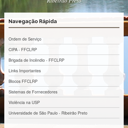
Ribeirão Preto
Normativas
Fomentos
e
Navegação Rápida
Editais
Notícias
Ordem de Serviço
Eventos
CIPA - FFCLRP
Contato
INCLUSÃO
Brigada de Incêndio - FFCLRP
Apresentação
Links Importantes
Comissão
Blocos FFCLRP
Missão
Sistemas de Fornecedores
Regimento
Violência na USP
Portarias
e
Universidade de São Paulo - Ribeirão Preto
deliberações
Editais