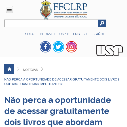
INSTITUCIONAL
PORTAL
INTRANET
USP-G
ENGLISH
ESPAÑOL
Histórico
Números
Direção
Colegiados
NOTÍCIAS
Administração
NÃO PERCA A OPORTUNIDADE DE ACESSAR GRATUITAMENTE DOIS LIVROS
Organograma
QUE ABORDAM TEMAS IMPORTANTES!
Relatório
de
Não perca a oportunidade
Gestão
de acessar gratuitamente
FFCLRP
-
dois livros que abordam
60
anos