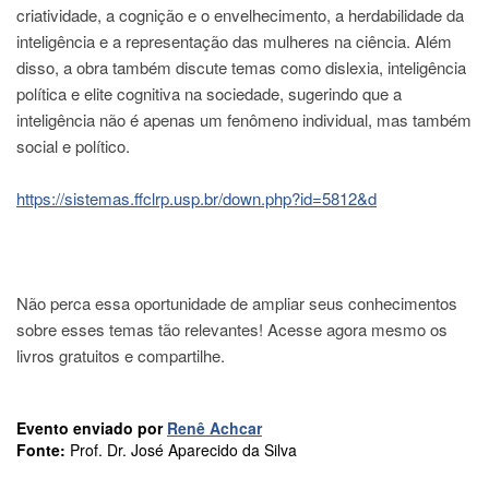
à
criatividade, a cognição e o envelhecimento, a herdabilidade da
Pró-
inteligência e a representação das mulheres na ciência. Além
Reitoria
de
disso, a obra também discute temas como dislexia, inteligência
PG
política e elite cognitiva na sociedade, sugerindo que a
Comissão
inteligência não é apenas um fenômeno individual, mas também
de
social e político.
Pós-
graduação
https://sistemas.ffclrp.usp.br/down.php?id=5812&d
Defesas
Diplomas
Disponíveis
Editais
Não perca essa oportunidade de ampliar seus conhecimentos
sobre esses temas tão relevantes! Acesse agora mesmo os
Formulários
livros gratuitos e compartilhe.
Histórico
Matrícula
Evento enviado por
Renê Achcar
Normas
Fonte:
Prof. Dr. José Aparecido da Silva
-
Dissertações