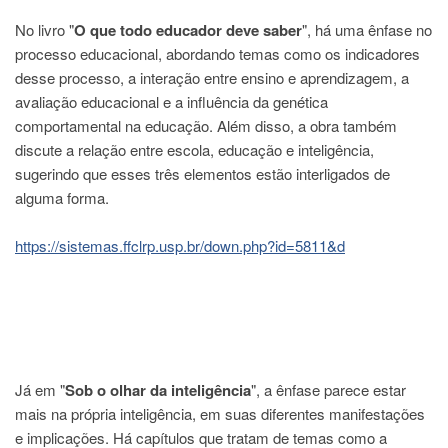
Estudantil
No livro "
O que todo educador deve saber
", há uma ênfase no
Formulários
processo educacional, abordando temas como os indicadores
Agremiações
desse processo, a interação entre ensino e aprendizagem, a
avaliação educacional e a influência da genética
Diplomas
Disponíveis
comportamental na educação. Além disso, a obra também
discute a relação entre escola, educação e inteligência,
Pró-
Aluno
sugerindo que esses três elementos estão interligados de
alguma forma.
Sistema
Júpiter
https://sistemas.ffclrp.usp.br/down.php?id=5811&d
PÓS-
GRADUAÇÃO
Alunos
Especiais
Apresentação
Atendimento
Já em "
Sob o olhar da inteligência
", a ênfase parece estar
Online
mais na própria inteligência, em suas diferentes manifestações
Auxílio
e implicações. Há capítulos que tratam de temas como a