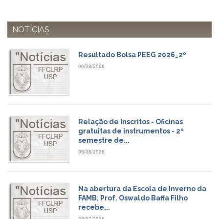
e
Teses
PAE
NOTÍCIAS
(CAPES)
Programas
Resultado Bolsa PEEG 2026_2º
06/08/2026
Twitter
PESQUISA
A
Comissão
de
Relação de Inscritos - Oficinas
Pesquisa
gratuitas de instrumentos - 2º
semestre de...
Pesquisadores
05/08/2026
Oportunidades
Infraestrutura
Na abertura da Escola de Inverno da
Formulários
FAMB, Prof. Oswaldo Baffa Filho
Notícias
recebe...
28/07/2026