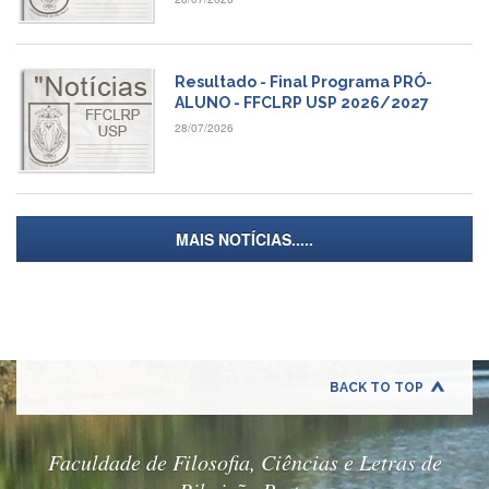
Contato
CULTURA
E
EXTENSÃO
Resultado - Final Programa PRÓ-
ALUNO - FFCLRP USP 2026/2027
Apresentação
28/07/2026
Programas
e
Projetos
NACE
MAIS NOTÍCIAS.....
Museu
de
Ciências
da
USP
Empresas
BACK TO TOP
Juniores
Cursos
e
Faculdade de Filosofia, Ciências e Letras de
Atividades