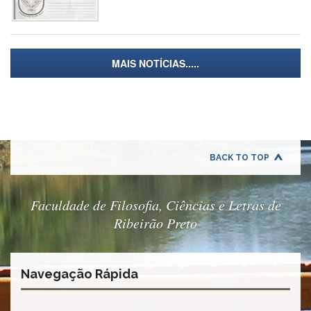
Contato
CULTURA
E
EXTENSÃO
MAIS NOTÍCIAS.....
Apresentação
Programas
e
Projetos
NACE
BACK TO TOP
Museu
de
Ciências
da
Faculdade de Filosofia, Ciências e Letras de
USP
Ribeirão Preto
Empresas
Juniores
Cursos
Navegação Rápida
e
Atividades