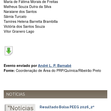
à
Maria de Fátima Morais de Freitas
Pró-
Matheus Souza Dutra da Silva
Reitoria
Naraiane dos Santos
de
Sâmia Turcato
PG
Tamires Helena Barretta Brambilla
Victória dos Santos Souza
Comissão
Vítor Granero Lago
de
Pós-
graduação
Defesas
Diplomas
Disponíveis
Evento enviado por
André L. P. Barnabé
Editais
Fonte:
Coordenação de Área do PRP/Química/Ribeirão Preto
Formulários
Histórico
Matrícula
NOTÍCIAS
Normas
-
Resultado Bolsa PEEG 2026_2º
Dissertações