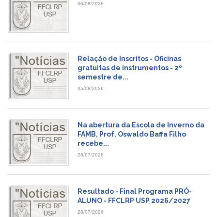
06/08/2026
e
Teses
PAE
(CAPES)
Programas
Relação de Inscritos - Oficinas
gratuitas de instrumentos - 2º
Twitter
semestre de...
PESQUISA
05/08/2026
A
Comissão
de
Na abertura da Escola de Inverno da
Pesquisa
FAMB, Prof. Oswaldo Baffa Filho
Pesquisadores
recebe...
28/07/2026
Oportunidades
Infraestrutura
Formulários
Resultado - Final Programa PRÓ-
ALUNO - FFCLRP USP 2026/2027
Notícias
28/07/2026