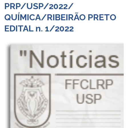
PRP/USP/2022/
Departamentos
QUÍMICA/RIBEIRÃO PRETO
GRADUAÇÃO
Apresentação
EDITAL n. 1/2022
Atendimento
Online
Comissões
Cursos
Curricularização
da
Extensão
Ingresso
Calendário
e
Horários
Estágios
Permanência