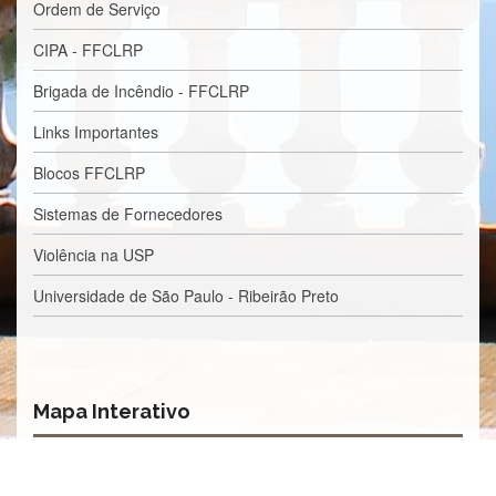
Ordem de Serviço
Normativas
Fomentos
CIPA - FFCLRP
e
Editais
Brigada de Incêndio - FFCLRP
Notícias
Links Importantes
Eventos
Blocos FFCLRP
Contato
Sistemas de Fornecedores
INCLUSÃO
Violência na USP
Apresentação
Universidade de São Paulo - Ribeirão Preto
Comissão
Missão
Regimento
Portarias
Mapa Interativo
e
deliberações
Editais