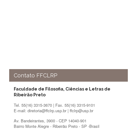
Eventos
de
Inclusão
e
Pertencimento
Apoio
estudantil
Você
não
está
sozinho(a)!
Contato FFCLRP
Reuniões
Conheça
Faculdade de Filosofia, Ciências e Letras de
nossas
Ribeirão Preto
redes
Tel. 55(16) 3315-3670 | Fax. 55(16) 3315-9101
Formulários
E-mail: diretoria@ffclrp.usp.br | ffclrp@usp.br
Contato
Av. Bandeirantes, 3900 - CEP 14040-901
Bairro Monte Alegre - Ribeirão Preto - SP -Brasil
INTERNACIONALIZAÇÃO