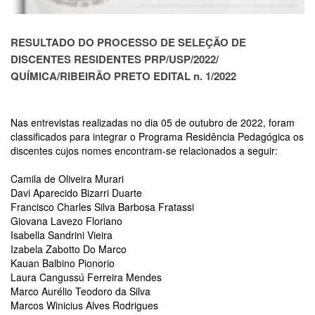
Estudantil
Formulários
RESULTADO DO PROCESSO DE SELEÇÃO DE
Agremiações
DISCENTES RESIDENTES PRP/USP/2022/
Diplomas
QUÍMICA/RIBEIRÃO PRETO EDITAL n. 1/2022
Disponíveis
Pró-
Aluno
Nas entrevistas realizadas no dia 05 de outubro de 2022, foram
classificados para integrar o Programa Residência Pedagógica os
Sistema
discentes cujos nomes encontram-se relacionados a seguir:
Júpiter
PÓS-
Camila de Oliveira Murari
GRADUAÇÃO
Davi Aparecido Bizarri Duarte
Francisco Charles Silva Barbosa Fratassi
Alunos
Giovana Lavezo Floriano
Especiais
Isabella Sandrini Vieira
Apresentação
Izabela Zabotto Do Marco
Kauan Balbino Pionorio
Atendimento
Laura Cangussú Ferreira Mendes
Online
Marco Aurélio Teodoro da Silva
Marcos Winicius Alves Rodrigues
Auxílio