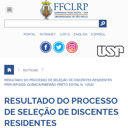
INSTITUCIONAL
PORTAL
INTRANET
USP-G
ENGLISH
ESPAÑOL
Histórico
Números
Direção
Colegiados
NOTÍCIAS
Administração
RESULTADO DO PROCESSO DE SELEÇÃO DE DISCENTES RESIDENTES
Organograma
PRP/USP/2022/ QUÍMICA/RIBEIRÃO PRETO EDITAL N. 1/2022
Relatório
de
RESULTADO DO PROCESSO
Gestão
DE SELEÇÃO DE DISCENTES
FFCLRP
-
RESIDENTES
60
anos