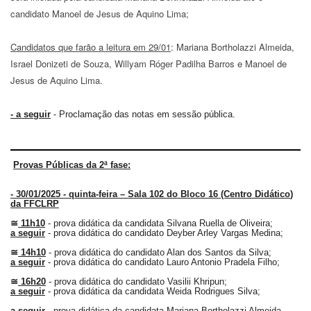
Contato
candidato Manoel de Jesus de Aquino Lima;
CULTURA
E
Candidatos que farão a leitura em
2
9
/01
: Mariana Bortholazzi Almeida,
EXTENSÃO
Israel Donizeti de Souza, Willyam Róger Padilha Barros e Manoel de
Apresentação
Jesus de Aquino Lima.
Programas
e
- a seguir
- Proclamação das notas em sessão pública.
Projetos
NACE
Museu
Provas
Públicas
da
2
ª
fase
:
de
Ciências
-
30/01/2025 - quinta-feira – Sala
1
02 do Bloco 1
6
(C
entro Didático
)
da
da FFCLRP
USP
≅
11h10
- prova didática
da candidata Silvana Ruella de Oliveira;
a seguir
- prova didática
do candidato Deyber Arley Vargas Medina
;
Empresas
Juniores
≅
14h10
- prova didática
do candidato Alan
d
os Santos da Silva;
a seguir
- prova didática
do candidato Lauro Antonio Pradela Filho;
Cursos
≅
16h20
- prova didática
do candidato Vasilii Khripun
;
e
a seguir
- prova didática
da candidata Weida Rodrigues Silva;
Atividades
a seguir
- prova didática
da candidata Mariana Bortholazzi Almeida
.