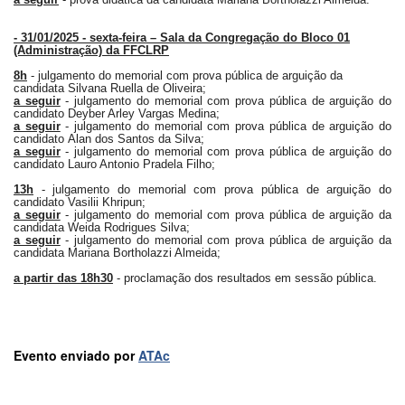
Normativas
Fomentos
-
31/01/2025 - sexta-feira – Sala da Congregação do Bloco 01
(Administração) da FFCLRP
e
Editais
8h
- julgamento do memorial com prova pública de arguição da
candidata Silvana Ruella de Oliveira;
Notícias
a seguir
- julgamento do memorial com prova pública de arguição do
candidato Deyber Arley Vargas Medina;
a seguir
- julgamento do memorial com prova pública de arguição do
Eventos
candidato
Alan
d
os Santos da Silva
;
a seguir
- julgamento do memorial com prova pública de arguição do
Contato
candidato
Lauro Antonio Pradela Filho
;
INCLUSÃO
13h
- julgamento do memorial com prova pública de arguição do
candidato
Vasilii Khripun
;
Apresentação
a seguir
- julgamento do memorial com prova pública de arguição da
candidata Weida Rodrigues Silva;
a seguir
- julgamento do memorial com prova pública de arguição da
Comissão
candidata Mariana Bortholazzi Almeida;
Missão
a partir das 18h30
- proclamação dos resultados em sessão pública.
Regimento
Portarias
e
Evento enviado por
ATAc
deliberações
Editais