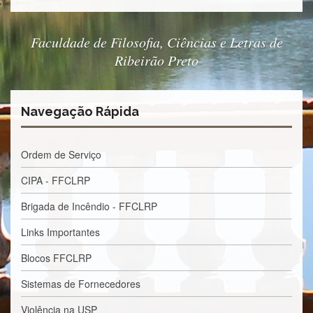
Processos
Seletivos
Licitações/Contratações
Faculdade de Filosofia, Ciências e Letras de
Ribeirão Preto
CONTATO
Navegação Rápida
Ordem de Serviço
CIPA - FFCLRP
Brigada de Incêndio - FFCLRP
Links Importantes
Blocos FFCLRP
Sistemas de Fornecedores
Violência na USP