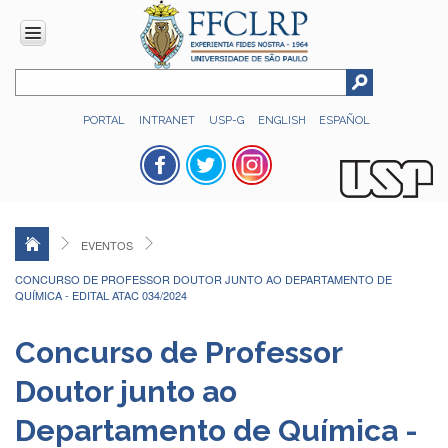
INSTITUCIONAL
PORTAL
INTRANET
USP-G
ENGLISH
ESPAÑOL
Histórico
Números
Direção
Colegiados
EVENTOS
Administração
CONCURSO DE PROFESSOR DOUTOR JUNTO AO DEPARTAMENTO DE
Organograma
QUÍMICA - EDITAL ATAC 034/2024
Relatório
de
Concurso de Professor
Gestão
Doutor junto ao
FFCLRP
-
Departamento de Química -
60
anos