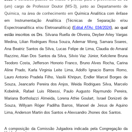
Estudantil
(um) cargo de
Professor
Doutor
(MS-3),
junto
ao
Departamento
de
Formulários
Química, na área de conhecimento em
Química Analítica com ênfase
Agremiações
em Instrumentação Analítica (Técnicas de Separação e/ou
Espectroanalítica e/ou Eletroanalítica)
(
Edital ATAc 034/2024
), ao qual
Diplomas
estão inscritos os Drs.
Silvana Ruella de Oliveira, Deyber Arley Vargas
Disponíveis
Medina, Lilian Rodrigues Rosa Souza, Ademar Wong, Samara Soares,
Pró-
Ana Beatriz Santos da Silva, Lucas Felipe de Lima, Claudia do Amaral
Aluno
Razzino, Alan Dos Santos da Silva, Silvio Vaz Júnior, Kelcilene Bruna
Sistema
Teodoro Costa, Jefferson Honorio Franco, Bruno Alves Rocha, Carina
Júpiter
Aline Prado, Karla Virginia Leite Lima, Adolfo Ignacio Barros Romo,
PÓS-
Lauro Antonio Pradela Filho, Vasilii Khripun, Endler Marcel Borges de
GRADUAÇÃO
Souza, Jeancarlo Pereira dos Anjos, Weida Rodrigues Silva, Marcelo
Alunos
Kobelnik, Rafael Luis Ribessi, Paulo Augusto Raymundo Pereira,
Especiais
Mariana Bortholazzi Almeida, Lorena Athie Goulart, Israel Donizeti de
Apresentação
Souza, Willyam Róger Padilha Barros, Manoel de Jesus de Aquino
Lima, Anderson Martin dos Santos e Alexsandro Jhones dos Santos
.
Atendimento
Online
Auxílio
A composição da Comissão Julgadora indicada pela Congregação da