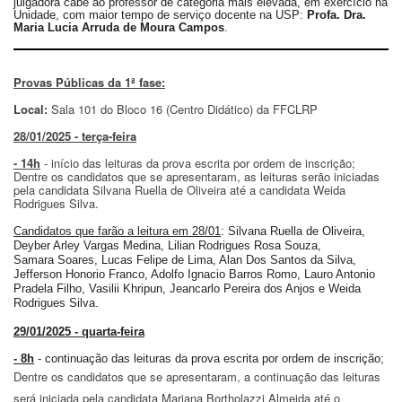
julgadora cabe ao
professor
de categoria mais elevada, em exercício na
e
Unidade, com maior tempo de serviço docente na USP:
Profa. Dra.
Teses
Maria Lucia Arruda de Moura Campos
.
PAE
(CAPES)
Provas
Públicas
da 1ª
fase
:
Programas
Local:
Sala 101 do Bloco 16
(
Centro Didático
)
da FFCLRP
Twitter
2
8/01/2025 - terça-feira
PESQUISA
- 14
h
-
início das leituras da prova escrita por ordem de inscrição;
Dentre os candidatos que se apresentaram, as leituras serão iniciadas
A
pela candidata Silvana Ruella de Oliveira até a candidata Weida
Comissão
Rodrigues Silva.
de
Candidatos que farão a leitura em
2
8
/01
: Silvana Ruella
de Oliveira,
Pesquisa
Deyber Arley Vargas Medina, Lilian Rodrigues Rosa Souza,
Samara
Soares, Lucas Felipe de Lima, Alan Dos Santos da Silva,
Pesquisadores
Jefferson Honorio
Franco, Adolfo Ignacio Barros Romo, Lauro Antonio
Pradela Filho, Vasilii
Khripun, Jeancarlo Pereira dos Anjos
e
Weida
Oportunidades
Rodrigues Silva
.
Infraestrutura
29/01/2025 - quarta-feira
Formulários
- 8h
- continuação das leituras da prova escrita por ordem de inscrição;
Dentre os candidatos que se apresentaram, a continuação das leituras
Notícias
será iniciada pela candidata Mariana Bortholazzi Almeida até o