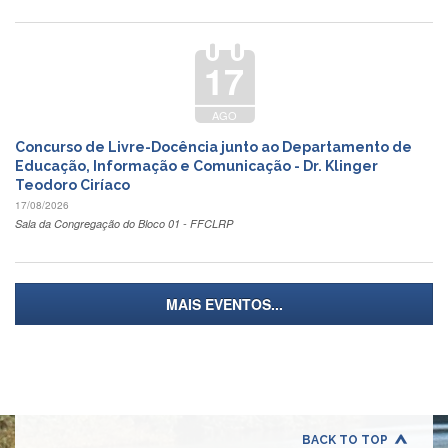
Quem
Somos
Adminstrativo
17
Estudar
na
AGO
FFCLRP
Concurso de Livre-Docência junto ao Departamento de
Estudar
Educação, Informação e Comunicação - Dr. Klinger
no
Teodoro Ciríaco
Exterior
17/08/2026
Contato
Sala da Congregação do Bloco 01 - FFCLRP
TRANSPARÊNCIA
Editais
MAIS EVENTOS...
Eleições
Concursos
Docentes
Concursos
Funcionários
BACK TO TOP