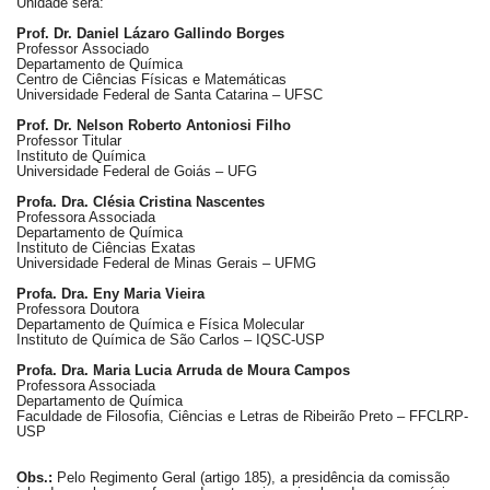
Unidade será:
à
Pró-
Prof. Dr. Daniel Lázaro Gallindo Borges
Reitoria
Professor
Associado
de
Departamento
de Química
Centro de Ciências Físicas e Matemáticas
PG
Universidade Federal de Santa Catarina – UFSC
Comissão
Prof. Dr. Nelson Roberto Antoniosi Filho
de
Professor
Titular
Instituto de Química
Pós-
Universidade Federal de Goiás – UFG
graduação
Profa. Dra. Clésia Cristina Nascentes
Defesas
Professora Associada
Departamento
de Química
Diplomas
Instituto de Ciências Exatas
Universidade Federal de Minas Gerais – UFMG
Disponíveis
Profa. Dra. Eny Maria Vieira
Editais
Professora Doutora
Departamento
de Química e Física Molecular
Formulários
Instituto de Química de São Carlos – IQSC-USP
Profa. Dra. Maria Lucia Arruda de Moura Campos
Histórico
Professora Associada
Departamento
de Química
Matrícula
Faculdade de Filosofia, Ciências e Letras de Ribeirão Preto – FFCLRP-
USP
Normas
-
Obs.:
Pelo Regimento Geral (artigo 185), a presidência da comissão
Dissertações