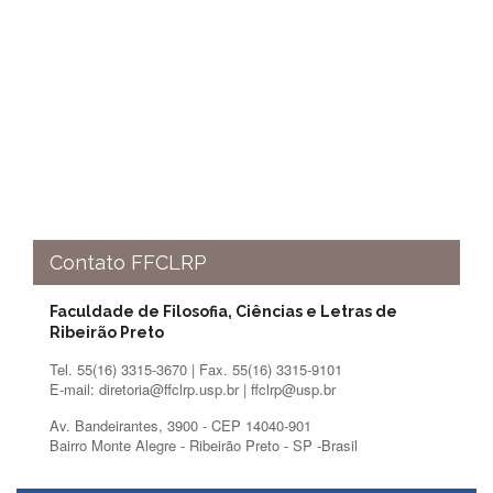
Contato
CULTURA
E
EXTENSÃO
Apresentação
Programas
e
Projetos
NACE
Museu
Contato FFCLRP
de
Ciências
Faculdade de Filosofia, Ciências e Letras de
da
Ribeirão Preto
USP
Tel. 55(16) 3315-3670 | Fax. 55(16) 3315-9101
Empresas
E-mail: diretoria@ffclrp.usp.br | ffclrp@usp.br
Juniores
Av. Bandeirantes, 3900 - CEP 14040-901
Cursos
Bairro Monte Alegre - Ribeirão Preto - SP -Brasil
e
Atividades