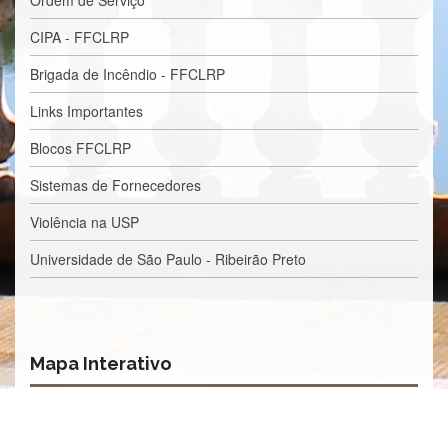
e
Teses
CIPA - FFCLRP
PAE
Brigada de Incêndio - FFCLRP
(CAPES)
Links Importantes
Programas
Twitter
Blocos FFCLRP
PESQUISA
Sistemas de Fornecedores
A
Violência na USP
Comissão
de
Universidade de São Paulo - Ribeirão Preto
Pesquisa
Pesquisadores
Oportunidades
Infraestrutura
Mapa Interativo
Formulários
Notícias