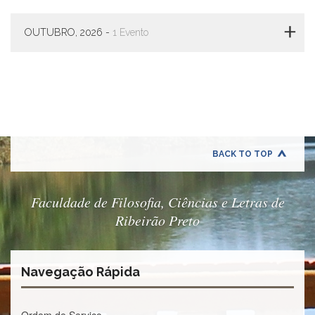
à
Pró-
Reitoria
OUTUBRO, 2026 -
1 Evento
de
PG
Comissão
de
Pós-
graduação
Defesas
BACK TO TOP
Diplomas
Disponíveis
Editais
Faculdade de Filosofia, Ciências e Letras de
Formulários
Ribeirão Preto
Histórico
Matrícula
Navegação Rápida
Normas
-
Dissertações
Ordem de Serviço