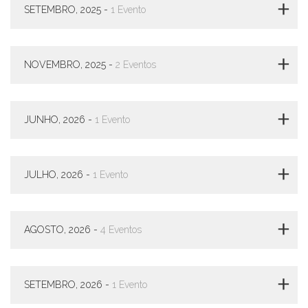
Estudantil
SETEMBRO, 2025 -
1 Evento
Formulários
Agremiações
NOVEMBRO, 2025 -
2 Eventos
Diplomas
Disponíveis
Pró-
Aluno
JUNHO, 2026 -
1 Evento
Sistema
Júpiter
PÓS-
JULHO, 2026 -
1 Evento
GRADUAÇÃO
Alunos
Especiais
AGOSTO, 2026 -
4 Eventos
Apresentação
Atendimento
Online
SETEMBRO, 2026 -
1 Evento
Auxílio