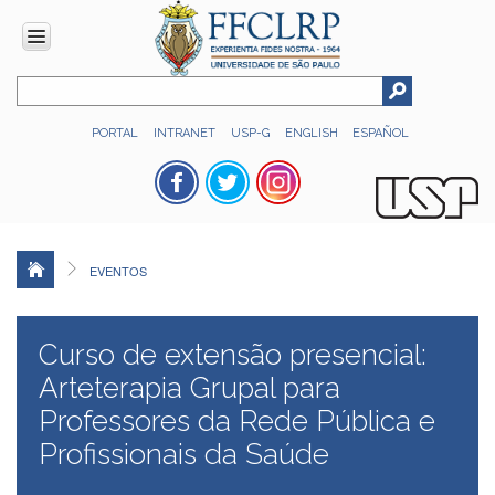
INSTITUCIONAL
PORTAL
INTRANET
USP-G
ENGLISH
ESPAÑOL
Histórico
Números
Direção
Colegiados
EVENTOS
Administração
Organograma
Curso de extensão presencial:
Relatório
de
Arteterapia Grupal para
Gestão
Professores da Rede Pública e
FFCLRP
Profissionais da Saúde
-
60
anos