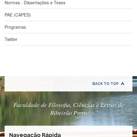
Estudantil
Normas - Dissertações e Teses
Formulários
PAE (CAPES)
Agremiações
Programas
Diplomas
Disponíveis
Twitter
Pró-
Aluno
Sistema
Júpiter
PÓS-
GRADUAÇÃO
BACK TO TOP
Alunos
Especiais
Faculdade de Filosofia, Ciências e Letras de
Apresentação
Ribeirão Preto
Atendimento
Online
Auxílio
Navegação Rápida