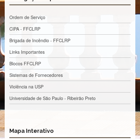
à
Pró-
Reitoria
Ordem de Serviço
de
PG
CIPA - FFCLRP
Comissão
de
Brigada de Incêndio - FFCLRP
Pós-
graduação
Links Importantes
Defesas
Blocos FFCLRP
Diplomas
Sistemas de Fornecedores
Disponíveis
Violência na USP
Editais
Formulários
Universidade de São Paulo - Ribeirão Preto
Histórico
Matrícula
Normas
Mapa Interativo
-
Dissertações