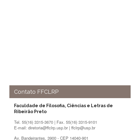
e
Teses
PAE
(CAPES)
Programas
Twitter
PESQUISA
A
Comissão
de
Pesquisa
Pesquisadores
Contato FFCLRP
Oportunidades
Faculdade de Filosofia, Ciências e Letras de
Infraestrutura
Ribeirão Preto
Formulários
Tel. 55(16) 3315-3670 | Fax. 55(16) 3315-9101
E-mail: diretoria@ffclrp.usp.br | ffclrp@usp.br
Notícias
Av. Bandeirantes, 3900 - CEP 14040-901