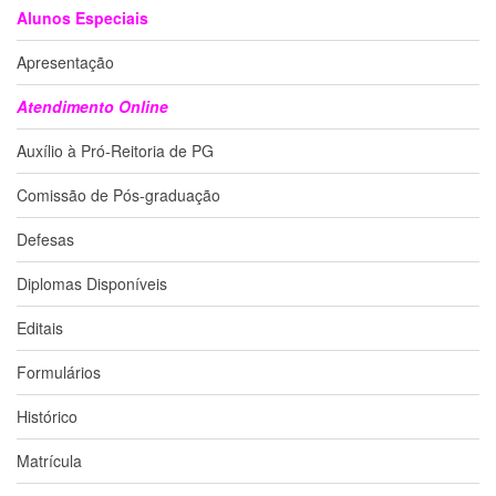
Alunos Especiais
Departamentos
Apresentação
GRADUAÇÃO
Apresentação
Atendimento Online
Atendimento
Auxílio à Pró-Reitoria de PG
Online
Comissões
Comissão de Pós-graduação
Cursos
Defesas
Curricularização
da
Diplomas Disponíveis
Extensão
Editais
Ingresso
Formulários
Calendário
e
Horários
Histórico
Estágios
Matrícula
Permanência