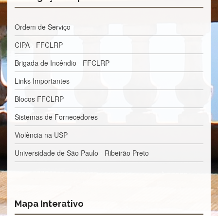
à
Pró-
Reitoria
Ordem de Serviço
de
PG
CIPA - FFCLRP
Comissão
de
Brigada de Incêndio - FFCLRP
Pós-
graduação
Links Importantes
Defesas
Blocos FFCLRP
Diplomas
Sistemas de Fornecedores
Disponíveis
Violência na USP
Editais
Formulários
Universidade de São Paulo - Ribeirão Preto
Histórico
Matrícula
Normas
Mapa Interativo
-
Dissertações