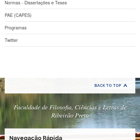
Estudantil
Normas - Dissertações e Teses
Formulários
PAE (CAPES)
Agremiações
Programas
Diplomas
Disponíveis
Twitter
Pró-
Aluno
Sistema
Júpiter
PÓS-
GRADUAÇÃO
BACK TO TOP
Alunos
Especiais
Faculdade de Filosofia, Ciências e Letras de
Apresentação
Ribeirão Preto
Atendimento
Online
Auxílio
Navegação Rápida