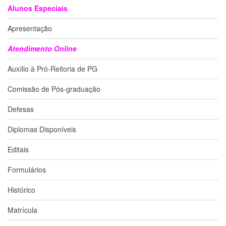
Alunos Especiais
Departamentos
Apresentação
GRADUAÇÃO
Apresentação
Atendimento Online
Atendimento
Auxílio à Pró-Reitoria de PG
Online
Comissões
Comissão de Pós-graduação
Cursos
Defesas
Curricularização
da
Diplomas Disponíveis
Extensão
Editais
Ingresso
Formulários
Calendário
e
Horários
Histórico
Estágios
Matrícula
Permanência