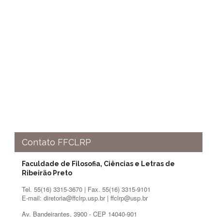
e
Teses
PAE
(CAPES)
Programas
Twitter
PESQUISA
A
Comissão
de
Pesquisa
Pesquisadores
Contato FFCLRP
Oportunidades
Faculdade de Filosofia, Ciências e Letras de
Infraestrutura
Ribeirão Preto
Formulários
Tel. 55(16) 3315-3670 | Fax. 55(16) 3315-9101
E-mail: diretoria@ffclrp.usp.br | ffclrp@usp.br
Notícias
Av. Bandeirantes, 3900 - CEP 14040-901