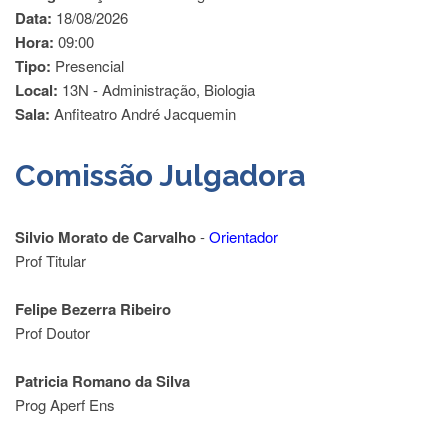
Data:
18/08/2026
Departamentos
Hora:
09:00
GRADUAÇÃO
Tipo:
Presencial
Local:
13N - Administração, Biologia
Apresentação
Sala:
Anfiteatro André Jacquemin
Atendimento
Online
Comissão Julgadora
Comissões
Cursos
Silvio Morato de Carvalho
-
Orientador
Curricularização
da
Prof Titular
Extensão
Ingresso
Felipe Bezerra Ribeiro
Prof Doutor
Calendário
e
Horários
Patricia Romano da Silva
Prog Aperf Ens
Estágios
Permanência