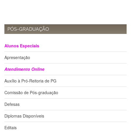
Estudantil
Formulários
Agremiações
PÓS-GRADUAÇÃO
Diplomas
Disponíveis
Pró-
Alunos Especiais
Aluno
Apresentação
Sistema
Júpiter
Atendimento Online
PÓS-
GRADUAÇÃO
Auxílio à Pró-Reitoria de PG
Alunos
Comissão de Pós-graduação
Especiais
Apresentação
Defesas
Atendimento
Diplomas Disponíveis
Online
Auxílio
Editais