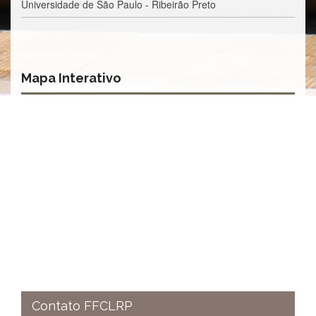
Contato
Universidade de São Paulo - Ribeirão Preto
CULTURA
E
EXTENSÃO
Apresentação
Mapa Interativo
Programas
e
Projetos
NACE
Museu
de
Ciências
da
USP
Empresas
Juniores
Cursos
e
Atividades
Contato FFCLRP