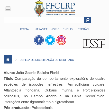
INSTITUCIONAL
PORTAL
INTRANET
USP-G
ENGLISH
ESPAÑOL
Histórico
Números
Direção
Colegiados
DEFESA DE DISSERTAÇÃO DE MESTRADO
Administração
Organograma
Aluno:
João Gabriel Balieiro Floridi
Título:
Relatório
Comparação do comportamento exploratório de quatro
de
espécies de isópodes terrestres (Armadillidium vulgare,
Gestão
Atlantoscia floridana, Cubaris murina e Porcellionides
FFCLRP
pruinosus) no Campo Aberto e na Caixa Seco/Úmido:
-
interações entre tigmotatismo e higrotatismo
60
Pós-graduação:
Psicobiologia
anos