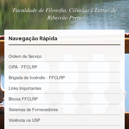
e
Teses
Faculdade de Filosofia, Ciências e Letras de
Ribeirão Preto
PAE
(CAPES)
Programas
Navegação Rápida
Twitter
PESQUISA
Ordem de Serviço
A
Comissão
CIPA - FFCLRP
de
Pesquisa
Brigada de Incêndio - FFCLRP
Pesquisadores
Links Importantes
Oportunidades
Blocos FFCLRP
Infraestrutura
Sistemas de Fornecedores
Formulários
Violência na USP
Notícias