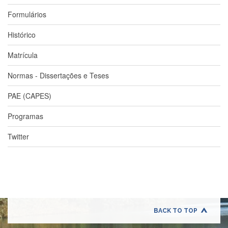
à
Pró-
Formulários
Reitoria
de
Histórico
PG
Matrícula
Comissão
de
Pós-
Normas - Dissertações e Teses
graduação
PAE (CAPES)
Defesas
Diplomas
Programas
Disponíveis
Twitter
Editais
Formulários
Histórico
Matrícula
Normas
BACK TO TOP
-
Dissertações